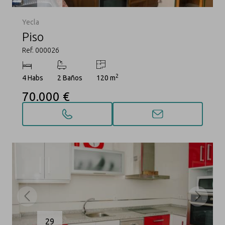
Yecla
Piso
Ref. 000026
2
4 Habs
2 Baños
120 m
70.000 €
29