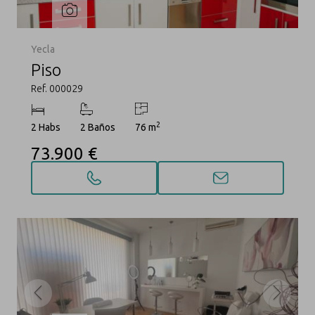
Yecla
Piso
Ref. 000029
2
2 Habs
2 Baños
76 m
73.900 €