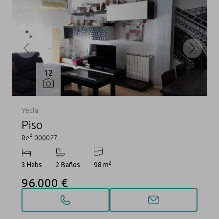
12
Yecla
Piso
Ref. 000027
2
3 Habs
2 Baños
98 m
96.000 €