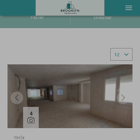
Filtrar
Ordenar
42 inmuebles en total
Mostrar resultados
12
4
Yecla