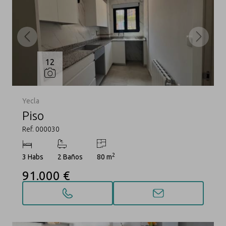
12
Yecla
Piso
Ref. 000030
2
3 Habs
2 Baños
80 m
91.000 €