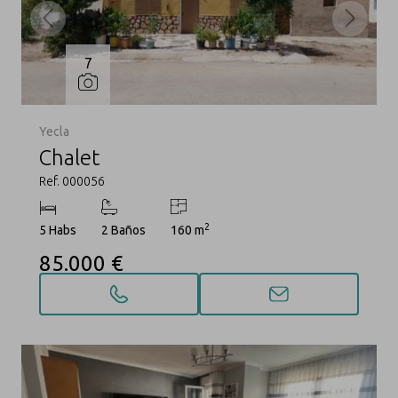
7
Yecla
Chalet
Ref. 000056
2
5 Habs
2 Baños
160 m
85.000 €