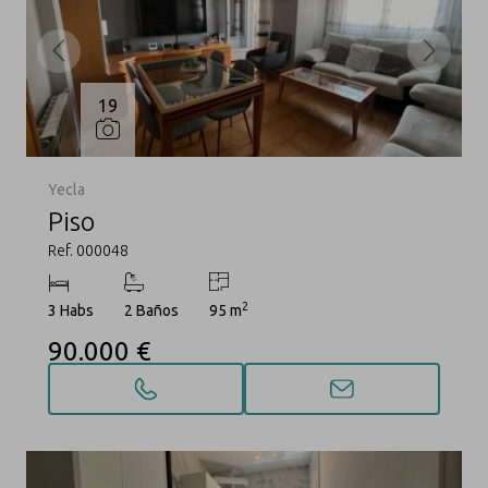
19
Yecla
Piso
Ref. 000048
2
3 Habs
2 Baños
95 m
90.000 €