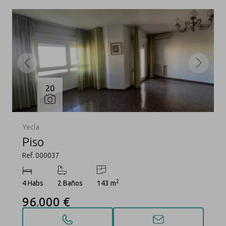
20
Yecla
Piso
Ref. 000037
2
4 Habs
2 Baños
143 m
96.000 €