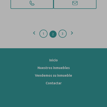
chevron_left
chevron_right
1
3
2
Inicio
Nuestros inmuebles
Vendemos su inmueble
Contactar