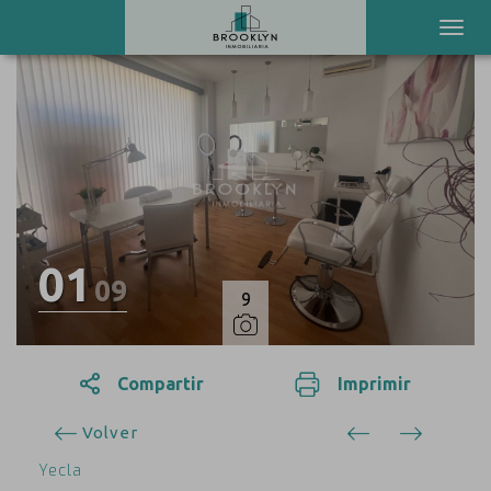
01
09
9
Compartir
Imprimir
Volver
Yecla